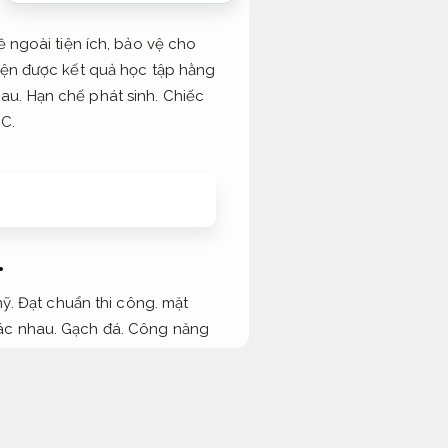
ề ngoài tiện ích, bảo vệ cho
hiện được kết quả học tập hằng
hau.
Hạn chế phát sinh.
Chiếc
C.
.
ỹ.
Đạt chuẩn thi công.
mặt
ác nhau.
Gạch đá.
Công năng
được nhóm thành ba dòng