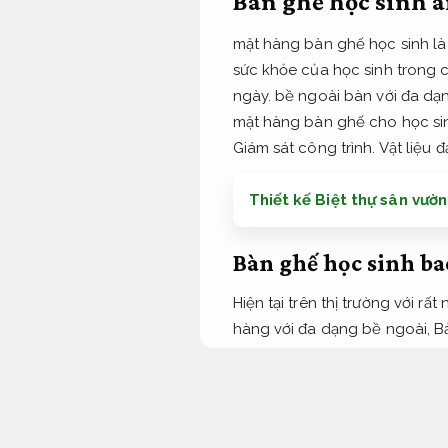
Bàn ghế học sinh a
mặt hàng bàn ghế học sinh là 
sức khỏe của học sinh trong c
ngày. bề ngoài bàn với đa dạ
mặt hàng bàn ghế cho học si
Giám sát công trình.
Vật liệu đ
Thiết kế Biệt thự sân vườ
Bàn ghế học sinh b
Hiện tại trên thị trường với r
hàng với đa dạng bề ngoài,
B
hợp lý.
bên cạnh đó,
Bảo hành
chính:
Hoàn thiện nội thất.
Đạt chuẩn