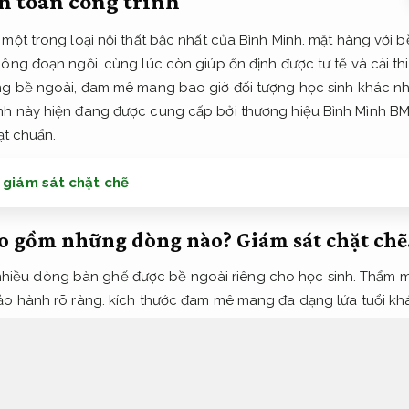
n toàn công trình
một trong loại nội thất bậc nhất của Bình Minh. mặt hàng với b
ông đoạn ngồi. cùng lúc còn giúp ổn định được tư tế và cải t
ng bề ngoài, đam mê mang bao giờ đối tượng học sinh khác n
nh này hiện đang được cung cấp bởi thương hiệu Bình Mình BM
ạt chuẩn.
n giám sát chặt chẽ
ao gồm những dòng nào?
Giám sát chặt chẽ
ất nhiều dòng bàn ghế được bề ngoài riêng cho học sinh.
Thẩm m
ảo hành rõ ràng.
kích thước đam mê mang đa dạng lứa tuổi kh
 rõ ràng.
nói chung,
Công năng hợp lý.
các mặt hàng với thể 
 thi công.