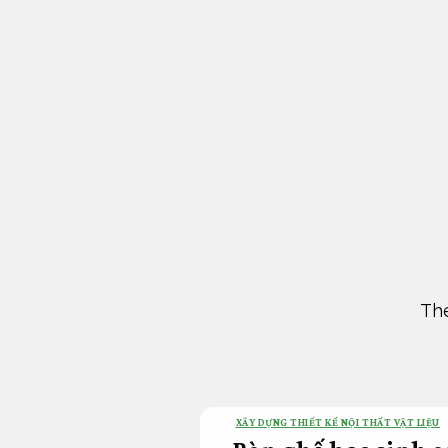
Bỏ
qua
nội
dung
The
XÂY DỰNG THIẾT KẾ NỘI THẤT VẬT LIỆU