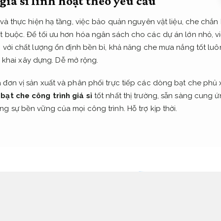
giá sỉ linh hoạt theo yêu cầu
 và thực hiện hạ tầng, việc bảo quản nguyên vật liệu, che chắn
t buộc. Để tối ưu hơn hóa ngân sách cho các dự án lớn nhỏ, 
ỉ
với chất lượng ổn định bền bỉ, khả năng che mưa nắng tốt luô
ển khai xây dựng.
Dễ mở rộng.
 đơn vị sản xuất và phân phối trực tiếp các dòng bạt che phủ
ý
bạt che công trình giá sỉ
tốt nhất thị trường, sẵn sàng cung ứ
ng sự bền vững của mọi công trình.
Hỗ trợ kịp thời.