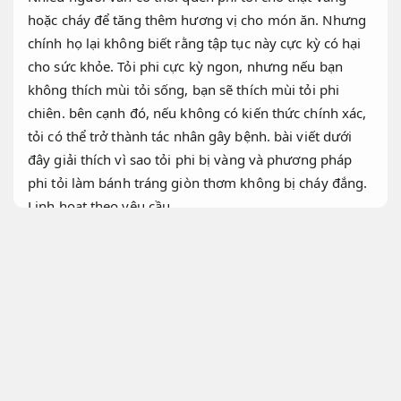
hoặc cháy để tăng thêm hương vị cho món ăn. Nhưng
chính họ lại không biết rằng tập tục này cực kỳ có hại
cho sức khỏe. Tỏi phi cực kỳ ngon, nhưng nếu bạn
không thích mùi tỏi sống, bạn sẽ thích mùi tỏi phi
chiên. bên cạnh đó, nếu không có kiến ​​thức chính xác,
tỏi có thể trở thành tác nhân gây bệnh. bài viết dưới
đây giải thích vì sao tỏi phi bị vàng và phương pháp
phi tỏi làm bánh tráng giòn thơm không bị cháy đắng.
Linh hoạt theo yêu cầu.
Phương pháp phi tỏi làm bánh tráng giòn
thơm không bị cháy đắng
Không phát
sinh.
Dịch vụ chuyên nghiệp.
Phương pháp phi tỏi
Ngân sách.