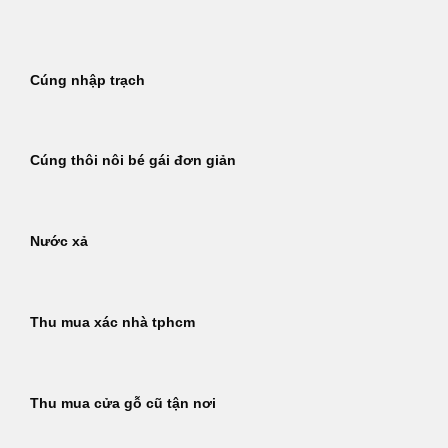
Bỏ
qua
nội
Cúng nhập trạch
dung
Cúng thôi nôi bé gái đơn giản
Nước xả
Thu mua xác nhà tphcm
Thu mua cửa gỗ cũ tận nơi