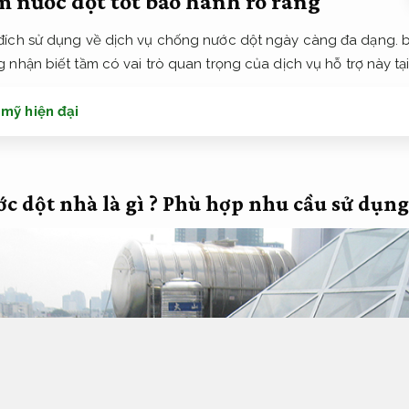
 nước dột tốt bảo hành rõ ràng
ích sử dụng về dịch vụ chống nước dột ngày càng đa dạng. bê
nhận biết tầm có vai trò quan trọng của dịch vụ hỗ trợ này tại
 mỹ hiện đại
c dột nhà là gì ?
Phù hợp nhu cầu sử dụng