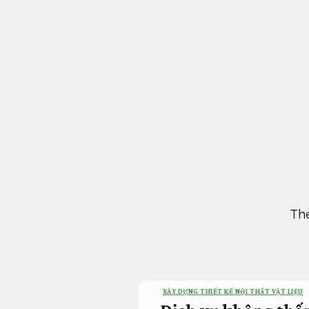
Bỏ
qua
nội
dung
The
XÂY DỰNG THIẾT KẾ NỘI THẤT VẬT LIỆU