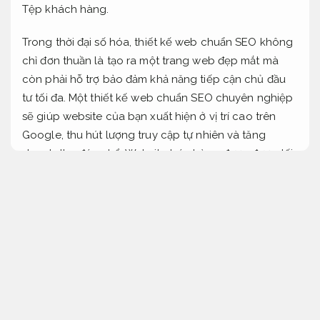
Tệp khách hàng.
Trong thời đại số hóa, thiết kế web chuẩn SEO không
chỉ đơn thuần là tạo ra một trang web đẹp mắt mà
còn phải hỗ trợ bảo đảm khả năng tiếp cận chủ đầu
tư tối đa. Một thiết kế web chuẩn SEO chuyên nghiệp
sẽ giúp website của bạn xuất hiện ở vị trí cao trên
Google, thu hút lượng truy cập tự nhiên và tăng
doanh thu đáng kể. Website bán hàng được được tối
ưu đúng cách không chỉ mang lại trải nghiệm mua
sắm tuyệt vời cho khách cần tư vấn mà còn tự động
hóa quy trình bán hàng, giúp doanh nghiệp vận hành
hiệu quả 24/7.
Tăng tỷ lệ chuyển đổi.
Đội ngũ marketing.
Khi lựa chọn dịch vụ thiết kế web chuẩn SEO, bạn sẽ
nhận được website với cấu trúc tinh gọn, tốc độ tải