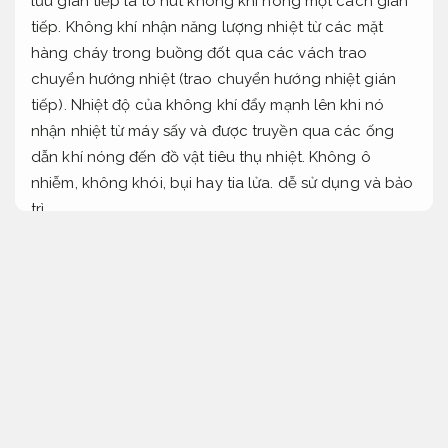
lưu gián tiếp là lò hút không khí nóng một cách gián
tiếp. Không khí nhận năng lượng nhiệt từ các mặt
hàng cháy trong buồng đốt qua các vách trao
chuyển hướng nhiệt (trao chuyển hướng nhiệt gián
tiếp). Nhiệt độ của không khí đẩy mạnh lên khi nó
nhận nhiệt từ máy sấy và được truyền qua các ống
dẫn khí nóng đến đồ vật tiêu thụ nhiệt. Không ô
nhiễm, không khói, bụi hay tia lửa. dễ sử dụng và bảo
trì.
Đáp ứng tiêu chuẩn an toàn.
Quạt ly tâm cao áp AH vận hành liên tục
Cung cấp lò khí nóng đốt than đốt nhiên liệu
Tối
ưu vận hành.
Cung cấp lò khí nóng
Máy ép.