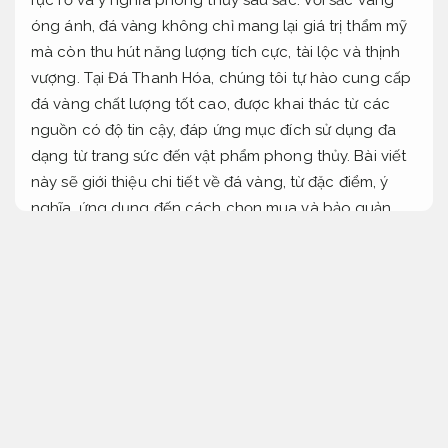
óng ánh, đá vàng không chỉ mang lại giá trị thẩm mỹ
mà còn thu hút năng lượng tích cực, tài lộc và thịnh
vượng. Tại Đá Thanh Hóa, chúng tôi tự hào cung cấp
đá vàng chất lượng tốt cao, được khai thác từ các
nguồn có độ tin cậy, đáp ứng mục đích sử dụng đa
dạng từ trang sức đến vật phẩm phong thủy. Bài viết
này sẽ giới thiệu chi tiết về đá vàng, từ đặc điểm, ý
nghĩa, ứng dụng đến cách chọn mua và bảo quản
hiệu quả.
Cam kết đúng hẹn.
Đá vàng
Theo yêu cầu.
Đá vàng thuộc họ thạch anh, có màu sắc từ vàng
nhạt đến vàng đậm, hình thành qua hàng triệu năm
biến đổi địa chất. Màu vàng đặc trưng của đá đến từ
tạp chất sắt trong cấu trúc tinh thể, tạo nên vẻ đẹp