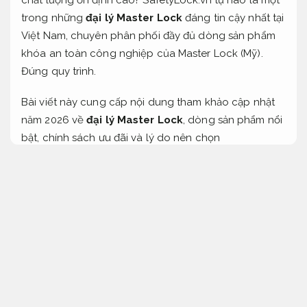
trong những
đại lý Master Lock
đáng tin cậy nhất tại
Việt Nam, chuyên phân phối đầy đủ dòng sản phẩm
khóa an toàn công nghiệp của Master Lock (Mỹ).
Đúng quy trình.
Bài viết này cung cấp nội dung tham khảo cập nhật
năm 2026 về
đại lý Master Lock
, dòng sản phẩm nổi
bật, chính sách ưu đãi và lý do nên chọn
SafetyLock.vn.
Phù hợp nhu cầu thực tế.
Kiểm tra.
Đại lý Master Lock là gì?
Dịch vụ.
Đại lý Master Lock
là đơn vị được ủy quyền phân
phối chính thức các dòng sản phẩm khóa hạn chế rủi
ro của thương hiệu Master Lock (Mỹ).
Khách hàng.