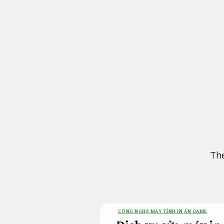
Bỏ
qua
nội
dung
The
CÔNG NGHỆ MÁY TÍNH IN ẤN GAME