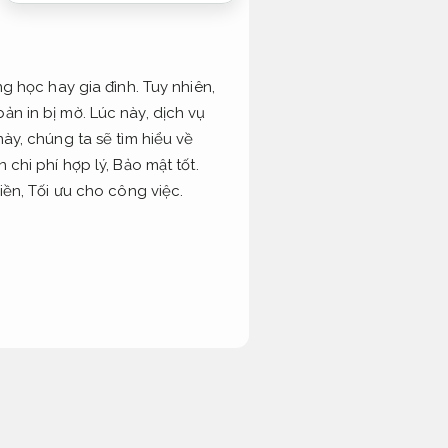
ng học hay gia đình. Tuy nhiên,
ản in bị mờ. Lúc này, dịch vụ
này, chúng ta sẽ tìm hiểu về
 chi phí hợp lý,
Bảo mật tốt.
iền,
Tối ưu cho công việc.
Máy chấm công.
Hoạt động ổn
iên hệ,
Trải nghiệm mượt.
đội
cho công việc.
Đây là lựa chọn