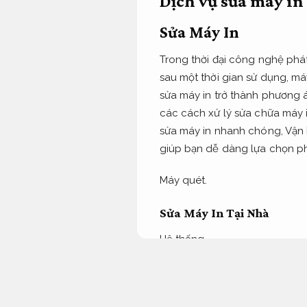
Dịch vụ sửa máy in
Sửa Máy In
Trong thời đại công nghệ phát 
sau một thời gian sử dụng, má
sửa máy in trở thành phương án
các cách xử lý sửa chữa máy i
sửa máy in nhanh chóng,
Vận 
giúp bạn dễ dàng lựa chọn p
Máy quét.
Sửa Máy In Tại Nhà
Hệ thống.
Dịch vụ sửa máy in tại nhà đ
định.
Bạn không cần phải man
ngũ kỹ thuật viên sẽ đến tận 