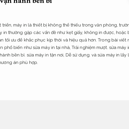
 vận hành bền bỉ
triển, máy in là thiết bị không thể thiếu trong văn phòng, trườ
y in thường gặp các vấn đề như kẹt giấy, không in được, hoặc b
 tối ưu để khắc phục kịp thời và hiệu quả hơn. Trong bài viết 
n phổ biến như sửa máy in tại nhà,
Trải nghiệm mượt.
sửa máy in
hành bền bỉ.
sửa máy in tận nơi,
Dễ sử dụng.
và sửa máy in lấy l
hương án phù hợp.
ang ngày càng được ưa chuộng nhờ sự tiện lợi mà nó mang lại.
g máy in cồng kềnh đến cửa hàng,
Trải nghiệm mượt.
chỉ cần l
nơi để kiểm tra và khắc phục sự cố.
Thiết bị công nghệ.
Tối ưu 