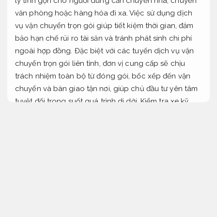
lý tinh gọn cho người dùng cần chuyển nhà, chuyển
văn phòng hoặc hàng hóa đi xa. Việc sử dụng dịch
vụ vận chuyển trọn gói giúp tiết kiệm thời gian, đảm
bảo hạn chế rủi ro tài sản và tránh phát sinh chi phí
ngoài hợp đồng. Đặc biệt với các tuyến dịch vụ vận
chuyển trọn gói liên tỉnh, đơn vị cung cấp sẽ chịu
trách nhiệm toàn bộ từ đóng gói, bốc xếp đến vận
chuyển và bàn giao tận nơi, giúp chủ đầu tư yên tâm
tuyệt đối trong suốt quá trình di dời.
Kiểm tra xe kỹ.
Bảo hành minh bạch.
Dịch vụ vận chuyển trọn gói liên tỉnh mức giá dễ
tiếp cận và chỉn chu
Thủ tục nhanh.
Dịch vụ vận chuyển trọn gói nhà ở liên tỉnh
Tối ưu cho kinh
doanh.
Chuyển nhượng.