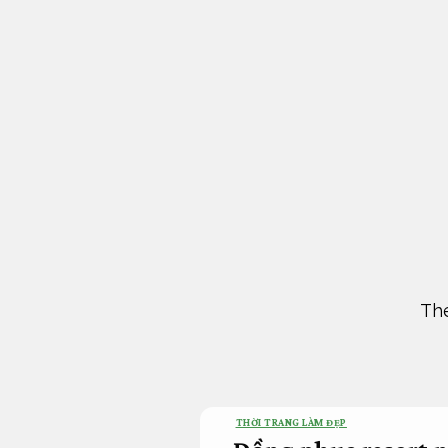
Bỏ
qua
nội
dung
The
THỜI TRANG LÀM ĐẸP