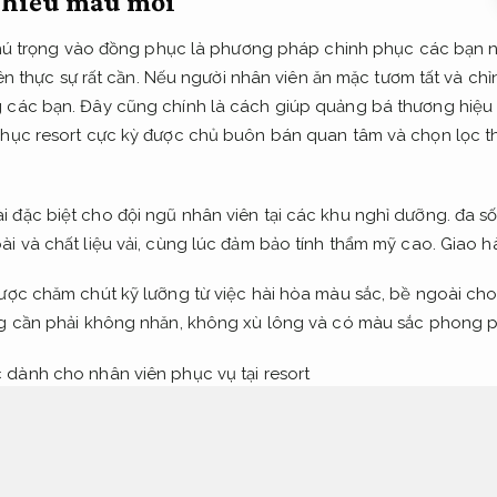
nhiều mẫu mới
à chú trọng vào đồng phục là phương pháp chinh phục các bạn 
tiên thực sự rất cần. Nếu người nhân viên ăn mặc tươm tất và chỉ
 các bạn. Đây cũng chính là cách giúp quảng bá thương hiệu h
hục resort cực kỳ được chủ buôn bán quan tâm và chọn lọc thờ
 đặc biệt cho đội ngũ nhân viên tại các khu nghỉ dưỡng. đa s
i và chất liệu vải, cùng lúc đảm bảo tính thẩm mỹ cao.
Giao h
ược chăm chút kỹ lưỡng từ việc hài hòa màu sắc, bề ngoài cho đ
ng cần phải không nhăn, không xù lông và có màu sắc phong p
t liệu vải đa dạng được sử dụng để may đồng phục resort hiện