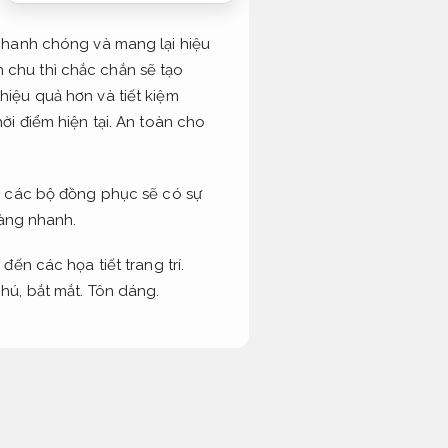
nhanh chóng và mang lại hiệu
n chu thì chắc chắn sẽ tạo
iệu quả hơn và tiết kiệm
i điểm hiện tại.
An toàn cho
ố các bộ đồng phục sẽ có sự
àng nhanh.
ến các họa tiết trang trí.
hú, bắt mắt.
Tôn dáng.
 tại, mời quý độc giả tham