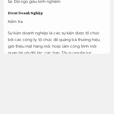
tại:
Đội ngũ giàu kinh nghiệm.
Event Doanh Nghiệp
Kiểm tra.
Sự kiện doanh nghiệp là các sự kiện được tổ chức
bởi các công ty, tổ chức để quảng bá thương hiệu,
giới thiệu mặt hàng mới, hoặc làm công trình mối
quan hệ với đối tác, các bạn.
Tối ưu nguồn lực.
Hội nghị và hội thảo: Thường tổ chức để chia sẻ
kiến thức, thảo luận về các vấn đề chuyên môn.
Cam kết đúng hẹn.
Định kỳ.
Triển lãm và sự kiện mặt hàng: Các sự kiện này
được tổ chức để giới thiệu các mặt hàng mới hoặc
công nghệ.
Đúng quy trình.