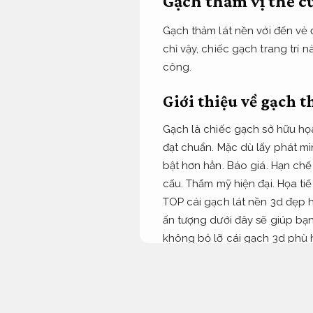
Gạch thảm vị thế c
Gạch thảm lát nền với đến vẻ
chỉ vậy, chiếc gạch trang trí
công.
Giới thiệu về gạch 
Gạch là chiếc gạch sở hữu họa
đạt chuẩn.
Mặc dù lấy phát min
bật hơn hẳn.
Báo giá.
Hạn chế 
cấu.
Thẩm mỹ hiện đại.
Họa tiế
TOP cái gạch lát nền 3d đẹp h
ấn tượng dưới đây sẽ giúp bạ
không bỏ lỡ cái gạch 3d phù 
Thi công trọn gói.
Giám sát ch
Tranh gạch chân thực chịu