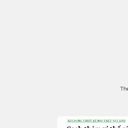
Bỏ
qua
nội
dung
The
XÂY DỰNG THIẾT KẾ NỘI THẤT VẬT LIỆU