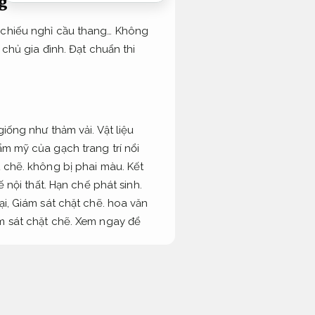
g
, chiếu nghỉ cầu thang… Không
 chủ gia đình.
Đạt chuẩn thi
iống như thảm vải.
Vật liệu
m mỹ của gạch trang trí nổi
 chẽ.
không bị phai màu.
Kết
ế nội thất.
Hạn chế phát sinh.
ại,
Giám sát chặt chẽ.
hoa văn
m sát chặt chẽ.
Xem ngay để