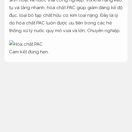
tụ và lắng nhanh, hóa chất PAC giúp giảm đáng kể độ
đục, loại bỏ tạp chất hữu cơ, kim loại nặng. Đây là lý
do hóa chất PAC luôn được ưu tiên trong các hệ
thống xử lý nước quy mô vừa và lớn.
Chuyên nghiệp.
Cam kết đúng hẹn.
Hóa chất PAC xử lý nước – Ứng dụng và liều lượng
sử dụng hạn chế rủi ro
Luôn sẵn sàng.
Tác dụng của hóa chất PAC trong xử lý nước thải, nước
sinh hoạt
Tối ưu nguồn lực.
Tận tâm.
Hóa chất PAC đóng vai trò có vai trò quan trọng
trong việc loại bỏ các chất rắn lơ lửng,
Không phát
sinh.
tạp chất hữu cơ,
Hỗ trợ kịp thời.
kim loại nặng và