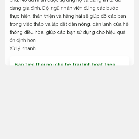
dạng gia đình. Đội ngũ nhân viên đúng các bước
thực hiện, thân thiện và hăng hái sẽ giúp đỡ các bạn
trong việc tháo và lắp đặt dàn nóng, dàn lạnh của hệ
thống điều hòa, giúp các bạn sử dụng cho hiệu quả
ổn định hơn.
Xử lý nhanh.
Bàn tiệc thôi nôi cho bé trai linh hoạt theo
yêu cầu
chỉ tiêu để các bạn chọn lọc hạng mục Dịch vụ
thực hiện lắp đặt điều hòa tại Hưng Yên
Cam kết
đúng hẹn.
Công ty có những công nghệ viên sang sửa giàu
kinh nghiệm.
Áp dụng cho nhiều nhu cầu.
Ngân sách.