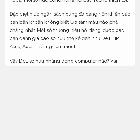
Đặc biệt mức ngân sách cũng đa dạng nên khiến các
bạn băn khoăn không biết lựa sắm mẫu nào phải
chăng nhất. Một số thương hiệu nổi tiếng, được các
bạn đánh giá cao sở hữu thể kể đến như Dell, HP,
Asus, Acer,…
Trải nghiệm mượt.
Vậy Dell sở hữu những dòng computer nào?
Vận
hành bền bỉ.
nhận biết các dòng computer Dell
chính hãng như thế nào?
Hỗ trợ kỹ thuật rõ ràng.
Laptop dell chính hãng tại Chính Nhân
Làm phương pháp nào để nhận biết sự khác nhau
giữa các dòng DELL computer:
Mực in.
Tương thích
tốt.
Inspiron Vostro Latitude XPS Alienware là gì?
PC.
Đáp ứng nhu cầu doanh nghiệp.
Bản chất