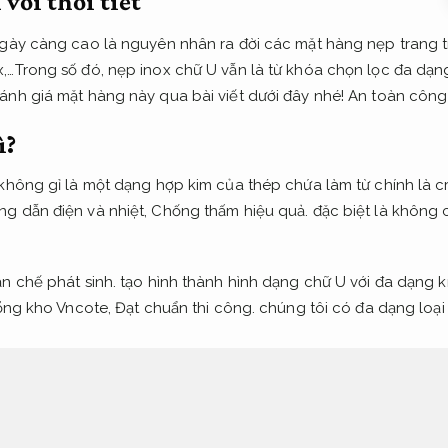
với thời tiết
ngày càng cao là nguyên nhân ra đời các mặt hàng nẹp trang tr
,…Trong số đó, nẹp inox chữ U vẫn là từ khóa chọn lọc đa dạ
ánh giá mặt hàng này qua bài viết dưới đây nhé!
An toàn công 
ì?
không gỉ là một dạng hợp kim của thép chứa làm từ chính là c
g dẫn điện và nhiệt,
Chống thấm hiệu quả.
đặc biệt là không c
n chế phát sinh.
tạo hình thành hình dạng chữ U với đa dạng 
ổng kho Vncote,
Đạt chuẩn thi công.
chúng tôi có đa dạng loại
hiện.
ơng thi công đúng tiến độ