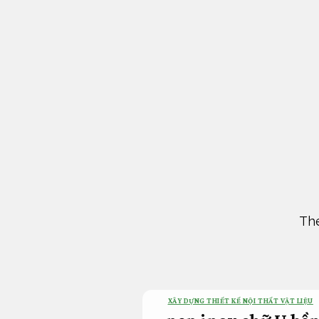
Bỏ
qua
nội
dung
The
XÂY DỰNG THIẾT KẾ NỘI THẤT VẬT LIỆU