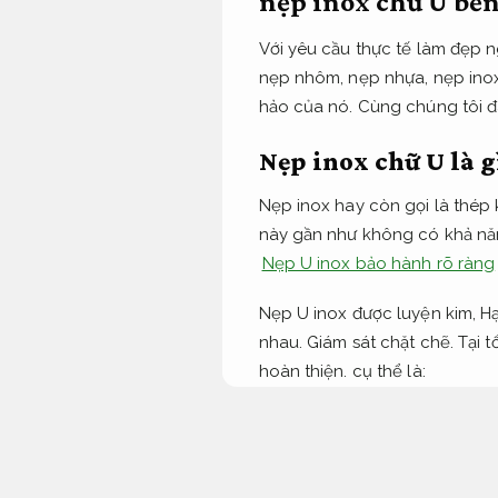
nẹp inox chữ U bền 
Với yêu cầu thực tế làm đẹp 
nẹp nhôm, nẹp nhựa, nẹp inox
hảo của nó. Cùng chúng tôi đ
Nẹp inox chữ U là g
Nẹp inox hay còn gọi là thép 
này gần như không có khả năn
Nẹp U inox bảo hành rõ ràng
Nẹp U inox được luyện kim,
Hạ
nhau.
Giám sát chặt chẽ.
Tại t
hoàn thiện.
cụ thể là:
Biệt thự.
Dễ bảo trì sau hoàn t
Bạt che nắng mưa Bình Dư