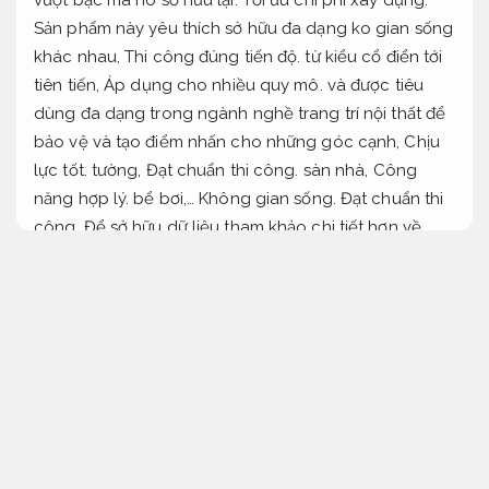
Sản phẩm này
yêu thích
sở hữu
đa dạng
ko
gian sống
khác nhau,
Thi công đúng tiến độ.
từ kiểu cổ điển
tới
tiên tiến,
Áp dụng cho nhiều quy mô.
và được
tiêu
dùng
đa dạng
trong ngành nghề
trang trí
nội thất để
bảo vệ và tạo điểm nhấn cho
những
góc cạnh,
Chịu
lực tốt.
tường,
Đạt chuẩn thi công.
sàn nhà,
Công
năng hợp lý.
bể bơi,…
Không gian sống.
Đạt chuẩn thi
công.
Để
sở hữu
dữ liệu tham khảo
chi tiết
hơn về
nẹp inox chữ V,
Chịu lực tốt.
chúng tôi xin mời người
tậu
theo dõi nội dung bài viết dưới đây!
Nẹp đồng chống trơn hạn chế phát sinh
Các loại nẹp inox chữ v
Kết cấu.