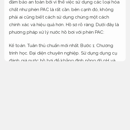
đảm bảo an toàn bởi vì thế việc sử dụng các loại hóa
chất như phèn PAC là rất cần. bên cạnh đó, không
phải ai cũng biết cách sử dụng chúng một cách
chính xác và hiệu quả hơn.
Hồ sơ rõ ràng.
Dưới đây là
phương pháp xử lý nước hồ bơi với phèn PAC:
Kế toán.
Tuân thủ chuẩn mới nhất.
Bước 1:
Chương
trình học.
Đại diện chuyên nghiệp.
Sử dụng dụng cụ
đánh giá nước hồ bơi để khẳng định nồng độ pH và
Clo,
Giúp tiết kiệm thời gian.
đảm bảo các chỉ số ở
mức tiêu chuẩn.
Hợp lệ.
Ứng dụng được ngay.
Bước 2:
Tư vấn luật.
Xử
lý chính xác.
Pha chế phèn PAC thành dung dịch 5-
10% và rải đều xuống bể bơi.
Soạn thảo.
Hồ sơ rõ ràng.
Bước 3:
Cam kết.
Hồ sơ rõ
ràng.
Liều lượng xử lý nước mặt:
Hộ kinh doanh.
Hồ sơ