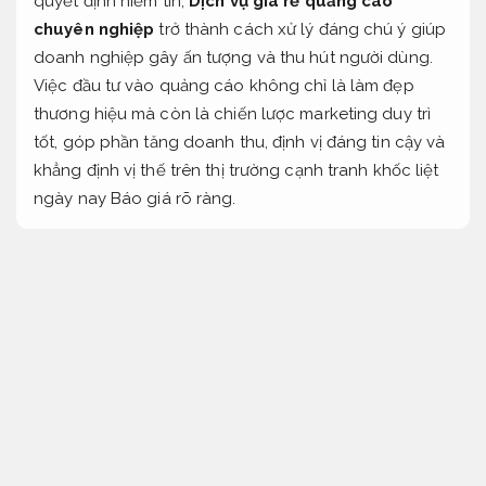
quyết định niềm tin,
Dịch vụ giá rẻ quảng cáo
chuyên nghiệp
trở thành cách xử lý đáng chú ý giúp
doanh nghiệp gây ấn tượng và thu hút người dùng.
Việc đầu tư vào quảng cáo không chỉ là làm đẹp
thương hiệu mà còn là chiến lược marketing duy trì
tốt, góp phần tăng doanh thu, định vị đáng tin cậy và
khẳng định vị thế trên thị trường cạnh tranh khốc liệt
ngày nay
Báo giá rõ ràng.
Dịch vụ quảng cáo bài bản – Phương án giúp
thương hiệu tỏa sáng
Cam kết đúng hẹn.
Năng lực.
Mỗi thương hiệu đều có câu chuyện riêng, và quảng
cáo chính là cách kể chuyện cho hiệu quả ổn định
nhất. Một
Dịch vụ đồng hành quảng cáo bài bản
sẽ
giúp truyền tải thông điệp của doanh nghiệp thông
qua hình ảnh, bảng hiệu, ánh sáng và không gian, tạo