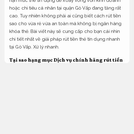
hạn mức thẻ tín dụng để xoay vòng vốn kinh doanh
hoặc chi tiêu cá nhân tại quận Gò Vấp đang tăng rất
cao. Tuy nhiên không phải ai cũng biết cách rút tiền
sao cho vừa rẻ vừa an toàn mà không bị ngân hàng
khóa thẻ. Bài viết này sẽ cung cấp cho bạn cái nhìn
chi tiết nhất về giải pháp rút tiền thẻ tín dụng nhanh
tại Gò Vấp.
Xử lý nhanh.
Tại sao hạng mục Dịch vụ chính hãng rút tiền
thẻ tín dụng tại Gò Vấp lại phổ biến
Dễ mở
rộng.
Quận Gò Vấp là khu vực có tốc độ phát triển kinh tế
mạnh mẽ với hàng nghìn hộ kinh doanh cá thể. Việc
sở hữu một chiếc thẻ tín dụng với hạn mức vài trăm
triệu đồng là nguồn vốn lưu động tuyệt vời.
Tối ưu
nguồn lực.
Thay vì phải làm các thủ tục vay vốn ngân
hàng phức tạp thì việc rút tiền mặt trực tiếp từ thẻ là
giải pháp nhanh chóng nhất.