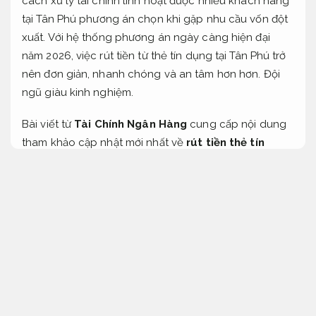
cách xử lý tài chính linh hoạt được nhiều khách hàng
tại Tân Phú phương án chọn khi gặp nhu cầu vốn đột
xuất. Với hệ thống phương án ngày càng hiện đại
năm 2026, việc rút tiền từ thẻ tín dụng tại Tân Phú trở
nên đơn giản, nhanh chóng và an tâm hơn hơn.
Đội
ngũ giàu kinh nghiệm.
Bài viết từ
Tài Chính Ngân Hàng
cung cấp nội dung
tham khảo cập nhật mới nhất về
rút tiền thẻ tín
dụng Tân Phú
: thủ tục, phí, lãi suất, quy trình và địa
chỉ uy tín tại các phường Tân Quý, Tân Sơn Nhì,
Xử lý
nhanh.
Sơn Kỳ,
Giá hợp lý.
Tây Thạnh,
Dễ triển khai.
Hiệp Tân,
Nâng cao hiệu quả vận hành.
Phú Thạnh,
Đội ngũ giàu kinh nghiệm.
Phú Trung.
Chuyên viên.
Áp dụng cho nhiều nhu cầu.