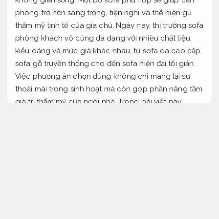
phòng trở nên sang trọng, tiện nghi và thể hiện gu
thẩm mỹ tinh tế của gia chủ. Ngày nay, thị trường sofa
phòng khách vô cùng đa dạng với nhiều chất liệu,
kiểu dáng và mức giá khác nhau, từ sofa da cao cấp,
sofa gỗ truyền thống cho đến sofa hiện đại tối giản.
Việc phương án chọn đúng không chỉ mang lại sự
thoải mái trong sinh hoạt mà còn góp phần nâng tầm
giá trị thẩm mỹ của ngôi nhà. Trong bài viết này,
chúng ta sẽ cùng khám phá những loại sofa phòng
khách phổ biến, xu hướng hướng lựa chọn hiện nay
và bí quyết bảo quản để giữ được vẻ đẹp lâu dài.
Giá
hợp lý.
Sofa phòng khách và vai trò trong thiết kế nội
thất
Đội ngũ giàu kinh nghiệm.
Triển khai.