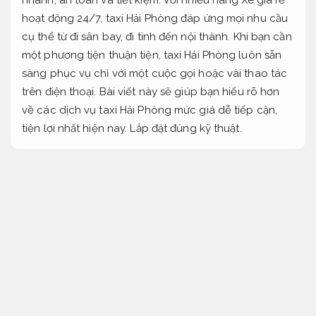
hoạt động 24/7, taxi Hải Phòng đáp ứng mọi nhu cầu
cụ thể từ đi sân bay, đi tỉnh đến nội thành. Khi bạn cần
một phương tiện thuận tiện, taxi Hải Phòng luôn sẵn
sàng phục vụ chỉ với một cuộc gọi hoặc vài thao tác
trên điện thoại. Bài viết này sẽ giúp bạn hiểu rõ hơn
về các dịch vụ taxi Hải Phòng mức giá dễ tiếp cận,
tiện lợi nhất hiện nay.
Lắp đặt đúng kỹ thuật.
Vận hành ổn định.
Taxi Hải Phòng giá rẻ – Đặt Xe nhanh, nhiều hãng
uy tín
Phụ tùng chính hãng.
Taxi Hải Phòng giá rẻ, đặt Xe nhanh
Xe gia đình.
Taxi Hải Phòng giá rẻ luôn là yêu cầu thực tế được