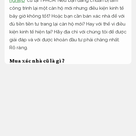
nghiệp
cũ tại TPHCM. Nếu bạn đang chuẩn bị làm
công trình lại một căn hộ mới nhưng điều kiện kinh tế
bây giờ không tốt? Hoặc bạn cần bán xác nhà để với
đủ tiền tiền tư trang lại căn hộ mới? Hay với thể vì điều
kiện kinh tế hiện tại? Hãy địa chỉ với chúng tôi để được
giải đáp và với được khoản đầu tư phải chăng nhất.
Rõ ràng.
Mua xác nhà cũ là gì ?
Hoạt động đa dạng năm trong lĩnh vực thu cần nhà
cũ giá cao tại TPHCM. Chuyên hạng mục Dịch vụ
chính hãng cần nhà cũ giá cao. Thu cần nhà cũ cấp
4, cần nhà xưởng, cần xác công trình làm công trình.
Giảm rủi ro xử lý.
–
Thu mua xác nhà đội ngũ giàu kinh nghiệm
sắt