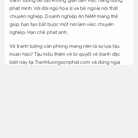
tranh tường để tạo không gian làm việc năng động,
phát minh. Với đội ngũ họa sĩ và bề ngoài nội thất
chuyên nghiệp, Doanh nghiệp An NAM mang thể
giúp bạn tạo bắt buộc một nơi làm việc chuyên
nghiệp.
Hạn chế phát sinh.
Vẽ tranh tường văn phòng mang nên là sự lựa tậu
hoàn hảo? Tậu hiểu thêm về bí quyết vẽ tranh đặc
biệt này tại Tranhtuongsonphat.com và đừng ngại
chia sẻ bên dưới.
Công năng hợp lý.
Vẽ t
ranh tường văn phòng là gì?
Vẽ tranh tường văn phòng là một cách thức nghệ
thuật trong đó các nghệ sĩ sử dụng các công cụ đặc
biệt để vẽ trực tiếp lên tường văn phòng và các khu
vực rộng lớn khác. Để sơn, bề mặt buộc bắt buộc sơn
nên được làm nhẵn và sơn lót.
vẽ tranh tường văn
phòng chống thấm hiệu quả
Hạn chế phát sinh.