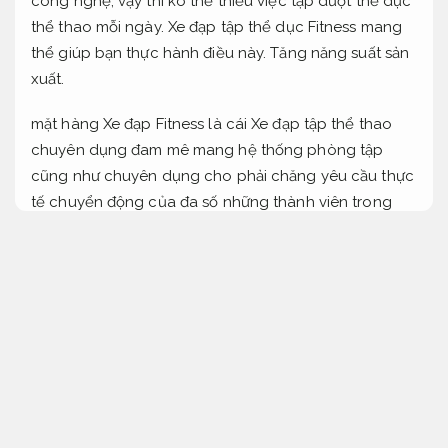
công nghệ, vậy thì ko thể thiếu việc tập dượt thể dục
thể thao mỗi ngày. Xe đạp tập thể dục Fitness mang
thể giúp bạn thực hành điều này.
Tăng năng suất sản
xuất.
mặt hàng Xe đạp Fitness là cái Xe đạp tập thể thao
chuyên dụng đam mê mang hệ thống phòng tập
cũng như chuyên dụng cho phải chăng yêu cầu thực
tế chuyển động của đa số những thành viên trong
gia đình. cực kỳ phẩm này mang cực kỳ đa dạng điểm
cộng làm cho đa số các bạn đã tin dùng đều hài
lòng
Quạt ly tâm phù hợp nhiều dây chuyền
Được kiểm định kỹ.
Điểm cộng của Xe đạp tập thể dục Fitness
Ít hư