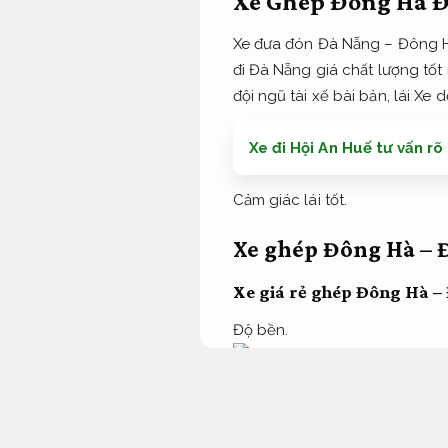
Xe Ghép Đông Hà Đ
Xe đưa đón Đà Nẵng – Đông 
đi Đà Nẵng giá chất lượng tốt 
đội ngũ tài xế bài bản, lái X
Xe đi Hội An Huế tư vấn rõ
Cảm giác lái tốt.
Xe ghép Đông Hà – 
Xe giá rẻ ghép Đông Hà –
Độ bền.
Dịch vụ đưa đón biến thành p
đến sự chọn lọc lợi ích và l