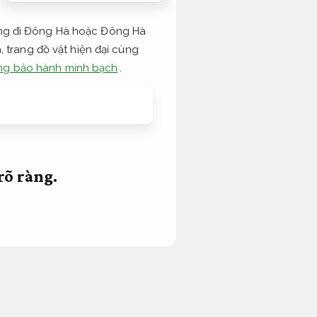
ng đi Đông Hà hoặc Đông Hà
h, trang đồ vật hiện đại cùng
ng bảo hành minh bạch
.
rõ ràng.
y giữa hai địa điểm này, đem
ến thành phố Đà Nẵng và Đông