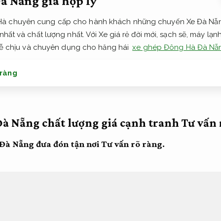
à Nẵng giá hợp lý
Hà chuyên cung cấp cho hành khách những chuyến Xe Đà Nẵ
nhất và chất lượng nhất. Với Xe giá rẻ đời mới, sạch sẽ, máy lạn
e dễ chịu và chuyên dụng cho hăng hái
xe ghép Đông Hà Đà Nẵ
 ràng
Đà Nẵng chất lượng giá cạnh tranh
Tư vấn 
 Đà Nẵng đưa đón tận nơi
Tư vấn rõ ràng.
hố Đà Nẵng đi Đông Hà là dịch vụ đồng hành đưa đón hàng ngà
ợi ích cho du khách có mục đích sử dụng chuyển động giữa bi