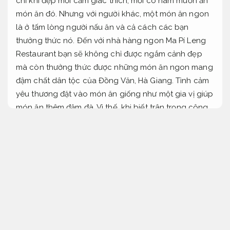
chỉ khi đẹp mới cảm giác thích, mới có ham muốn ăn
món ăn đó. Nhưng với người khác, một món ăn ngon
là ở tấm lòng người nấu ăn và cả cách các bạn
thưởng thức nó. Đến với nhà hàng ngon Ma Pí Leng
Restaurant bạn sẽ không chỉ được ngắm cảnh đẹp
mà còn thưởng thức được những món ăn ngon mang
đậm chất dân tộc của Đồng Văn, Hà Giang. Tình cảm
yêu thương đặt vào món ăn giống như một gia vị giúp
món ăn thêm đậm đà. Vì thế, khi biết trân trọng công
sức người nấu ăn, chúng ta sẽ thấy ngon miệng hơn.
“Lời nói chẳng mất tiền mua”, vậy tại sao chúng ta
không dành một lời kkích lệ cho người nấu ăn để họ
vui hơn và dốc sức nấu ăn ngon hơn phải không?
Báo giá rõ ràng.
Nhà hàng ngon giá phải chăng tại Mã Pí Lèng Hà
Giang
Rõ ràng.
Nhà hàng ngon níu chân du khách