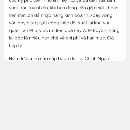
cực kỳ phổ biến nhờ tính tiện lợi và ưu đãi mua sắm
vượt trội. Tuy nhiên, khi bạn đang cần gấp một khoản
tiền mặt lớn để nhập hàng kinh doanh, xoay vòng
vốn hay giải quyết công việc đột xuất tại khu vực
quận Tân Phú, việc rút tiền qua cây ATM truyền thống
lại bộc lộ nhiều hạn chế về chi phí và hạn mức.
Giá
hợp lý.
Hiểu được nhu cầu cấp bách đó, Tài Chính Ngân
Hàng mang đến hạng mục Dịch vụ
rút tiền thẻ tín
dụng nhanh Tân Phú
trọn gói với mức phí siêu rẻ.
Chúng tôi hỗ trợ khách hàng quẹt thẻ POS lấy tiền
mặt hoặc nhận chuyển khoản ngay lập tức, cam kết
an tâm hơn tuyệt đối và giúp bạn tối ưu hơn hóa
dòng tiền một cách thông minh nhất.
Tư vấn tận tâm.
Chuyên môn.