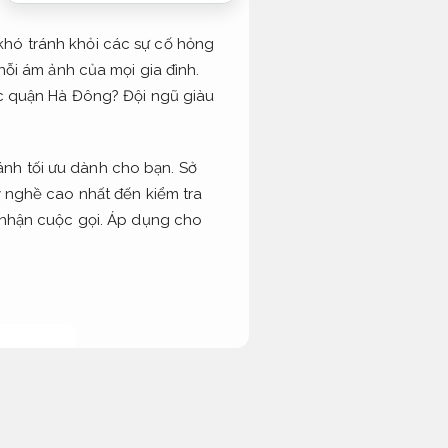
khó tránh khỏi các sự cố hỏng
nỗi ám ảnh của mọi gia đình.
vực quận Hà Đông?
Đội ngũ giàu
ánh tối ưu dành cho bạn. Sở
y nghề cao nhất đến kiểm tra
 nhận cuộc gọi.
Áp dụng cho