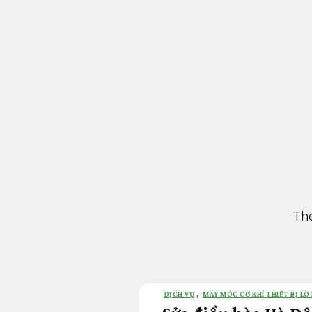
Bỏ
qua
nội
dung
The
DỊCH VỤ
,
MÁY MÓC CƠ KHÍ THIẾT BỊ LÒ 